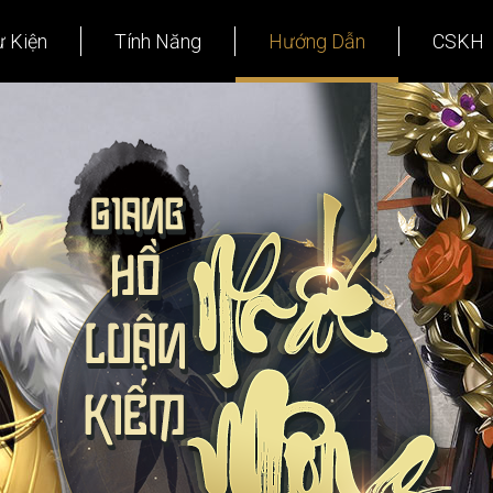
ự Kiện
Tính Năng
Hướng Dẫn
CSKH