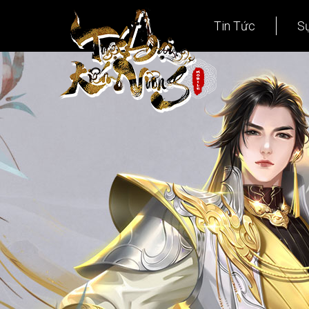
Tin Tức
S